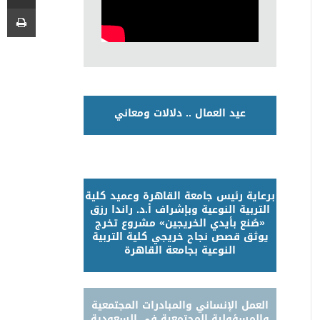
عيد العمال .. دلالات ومعاني
برعاية رئيس جامعة القاهرة وعميد كلية
التربية النوعية وبإشراف أ.د. راندا رزق
«صُنع بأيدي الخريجين» مشروع تخرج
يوثق قصص نجاح خريجي كلية التربية
النوعية بجامعة القاهرة
العمل الإنساني والمبادرات المجتمعية
والمسؤولية المجتمعية في السعودية