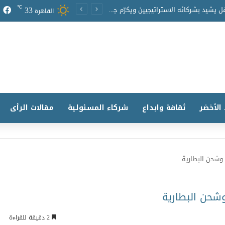
33
℃
البرلمان العربي للطفل يشيد بشركائه الاستراتيجيين ويكرّم جهودهم في دعم برامجه ومبادراته
القاهرة
 الأخضر
ثقافة وابداع
شركاء المسئولية
مقالات الرأى
وشحن البطارية
شحن البطارية
2 دقيقة للقراءة