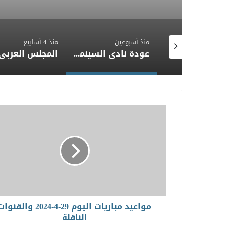
سبوعين
منذ 4 أسابيع
منذ 4 أسابيع
عودة نادي السينما بالبيت الروسي بعرض فيلم «التحدي» الفائز بمهرجان الغردقة
المجلس العربي للمسؤولية المجتمعية يعزي أمير دولة قطر في وفاة الأمير الوالد ويؤكد مشاطرته للأشقاء أحزانهم
مواعيد مباريات اليوم 29-4-2024 والقنو
الناقلة