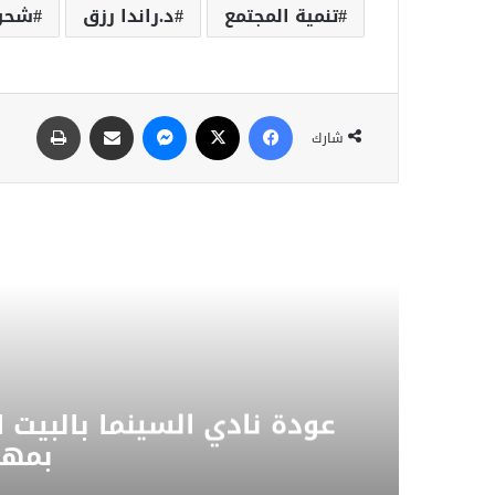
تنمية المجتمع
د.راندا رزق
شحن 
شارك
ئز
المجلس العربي للمسؤولية
في وفاة الأمير الوالد 