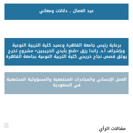
عيد العمال .. دلالات ومعاني
برعاية رئيس جامعة القاهرة وعميد كلية التربية النوعية
وبإشراف أ.د. راندا رزق «صُنع بأيدي الخريجين» مشروع تخرج
يوثق قصص نجاح خريجي كلية التربية النوعية بجامعة القاهرة
العمل الإنساني والمبادرات المجتمعية والمسؤولية المجتمعية
في السعودية
مقالات الرأي