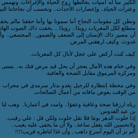
الكثير منا له أمنيات يخالطها روح الحياة والإغراءات وتهمس لنا
وعثرات الحياة.. وإعصارات الأحداث.. ونحسب أن نجاحاتنا التي 
ونظن كل مقومات النجاح أننا سمونا بها وأننا حققنا مالم يحققه 
متطلع لكل المغريات رويدََا.. رويدََا .. يخفت ذاك الصوت الها
أن مصير ذاك الإنسان إلى الضعف والضمور.. المجتمعي.. وأن
غدوت. وكيف ارهقني المرض.
كيف كنت أركض على عجل لأنال كل المغريات.
وفي ختام هذه الآمال يعجز أن يحل قيد مرض فتك به.. يتمنى لو
ومركزه المرموق مقابل الصحة والعافية.
وفي محطة إنتظاره للرحيل يغدو بدثار سرمدي في محراب بين 
من الوقت يعوض مافاته من أعمال الصالحات.
رباه ارزقنا صحة وعافية وعفوََا.. وامدد في أعمارنا.. وهب لنا 
بن عبد القدوس:
إذا خلوت الدهر يومََا فلا تقل خلوت ولكن قل : علي رقيب.
ولاتحسبن الله يغفل ساعة.. ولا أن ما يخفى عليه يغيب..
ألم تر أن اليوم أسرع ذاهب.. وأن غدََا لناظره قريب!!!!