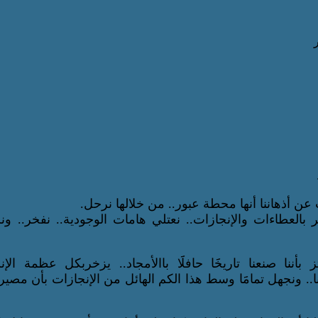
 عن أذهاننا أنها محطة عبور.. من خلالها نرحل.
خر بالعطاءات والإنجازات.. نعتلي هامات الوجودية.. نفخر.. ونز
ز بأننا صنعنا تاريخََا حافلََا باالأمجاد.. يزخربكل عظمة الإن
.. ونجهل تمامََا وسط هذا الكم الهائل من الإنجازات بأن مصيرن