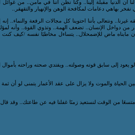
 أن الدنيا مقبلة إلينا.. وكنا نظن أننا في مأمن.. من غوائل الد
نفخر بهاهي دعامات لمكافحة الوهن والإنهيار والتقهقر..
غيرنا.. ونتعالى بأننا احتوينا كل مجالات الرفعة والنماء.. إنه 
در من دواخل الإنسان.. تضعف الهمة.. وتذوي القوة.. وأنه لمؤلم 
 مابناه ماض للإضمحلال.. يتساءل مخاطبََا نفسه /كيف كنت
 يعود إلى سابق قوته وصولته.. ويفتدي صحته وراحته بأموال الد
الحياة والموت ولا يزال على عقد الأعمار يتمنى لو أن ثمة
متسعََا من الوقت لنستعيد زمنََا غفلنا فيه عن طاعتك.. وقد قال