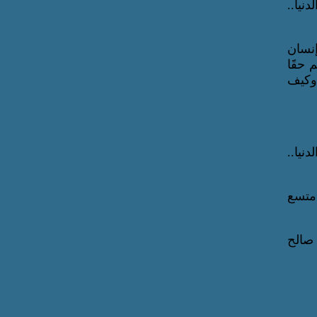
نيا..
إنسان
حقََا
 وكيف
نيا..
 متسع
 صالح