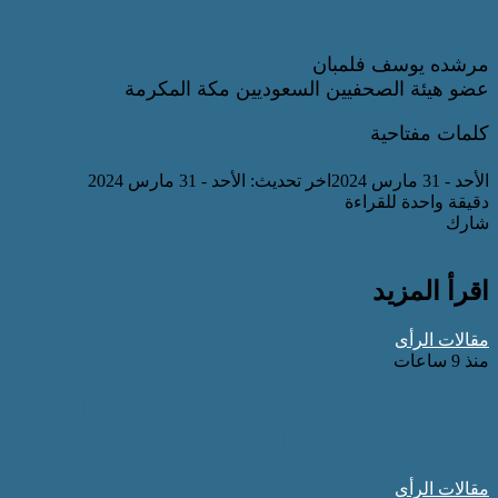
مرشده يوسف فلمبان
عضو هيئة الصحفيين السعوديين مكة المكرمة
كلمات مفتاحية
الاستدامة
التنمية
التنمية المستدامة
الخير
المجلس العربي
تنمي
الأحد - 31 مارس 2024
اخر تحديث: الأحد - 31 مارس 2024
دقيقة واحدة للقراءة
شارك
فيسبوك
‫X
ماسنجر
ماسنجر
واتساب
تيلقرام
شارك بالبريد الالكتروني
اقرأ المزيد
مقالات الرأى
منذ 9 ساعات
لواء د. أحمد زغلول مهران يكتب: عمران خان 
في تجارب القادة والتجربة المصرية في بناء الد
مقالات الرأى