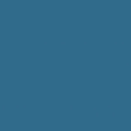
ة المجتمع
د.راندا رزق
مرشده يوسف فلمبان
اطبع
•• عندما تصبح خدمة الوطن فلسفة حياة* *قراء
ولة والإنسان