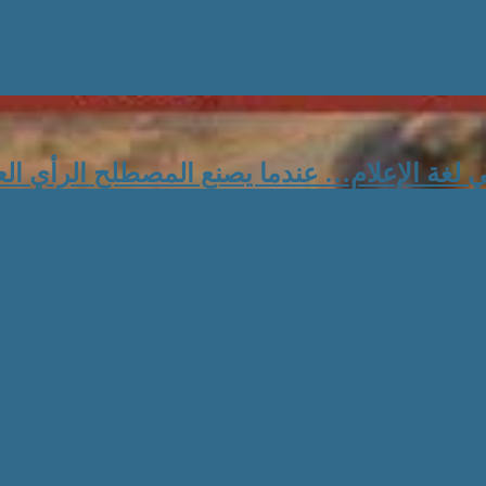
اية التراث الإنساني
ي لغة الإعلام… عندما يصنع المصطلح الرأي الع
ى الهواتف المحمولة… حين تسبق التكنولوجيا
ات – المعيار المُنتج