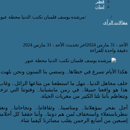
قطر
لبنان
الرئيسية
/
مقالات الرأى
/
مرشده يوسف فلمبان تكتب: الدنيا محطة عبور
مقالات الرأى
مرشده يوسف فلمبان تكتب: الدنيا محطة عبور
الأحد - 31 مارس 2024
اخر تحديث: الأحد - 31 مارس 2024
دقيقة واحدة للقراءة
هكذا الأيام تسرع في خطاها.. وتمضي بنا السنون ونحن نلهث.
خلف مجاهل الدنيا.. ننهل ما استطعنا من متاعها الزائل.. وغاب
هذا هو واقعنا جميعََا.. في زمن مابشبابنا.. وفتوتنا التي تز
ونتعاظم بأننا نلنا الكثير من مغريات الحياة.
أجل نفخر بمؤهلاتنا.. ومناصبنا.. وثقافاتنا.. ونجاحاتنا.. ونعت
ننظرباستعلاء واستخفاف لمن هم دوننا.. وأننا حققنا كل أحلامنا
إصبعين من أصابع الرحمن يقلب مصائرنا كيفما شاء.