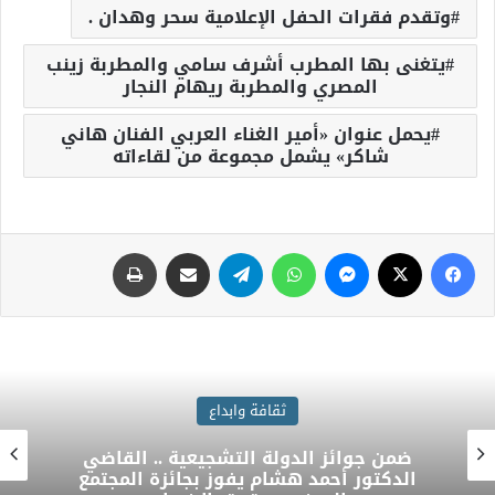
وتقدم فقرات الحفل الإعلامية سحر وهدان .
يتغنى بها المطرب أشرف سامي والمطربة زينب
المصري والمطربة ريهام النجار
يحمل عنوان «أمير الغناء العربي الفنان هاني
شاكر» يشمل مجموعة من لقاءاته
ثقافة وابداع
ضمن جوائز الدولة التشجيعية .. القاضي
الدكتور أحمد هشام يفوز بجائزة المجتمع