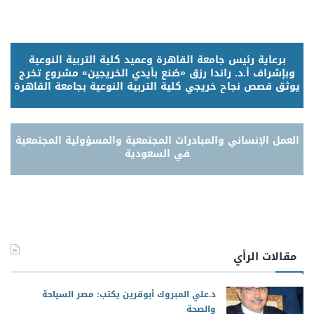
برعاية رئيس جامعة القاهرة وعميد كلية التربية النوعية
وبإشراف أ.د. راندا رزق «صُنع بأيدي الخريجين» مشروع تخرج
يوثق قصص نجاح خريجي كلية التربية النوعية بجامعة القاهرة
العمل الإنساني والمبادرات المجتمعية والمسؤولية المجتمعية
في السعودية
مقالات الرأي
د.علي المبروك أبوقرين يكتب: مصر السياحة
والصحة