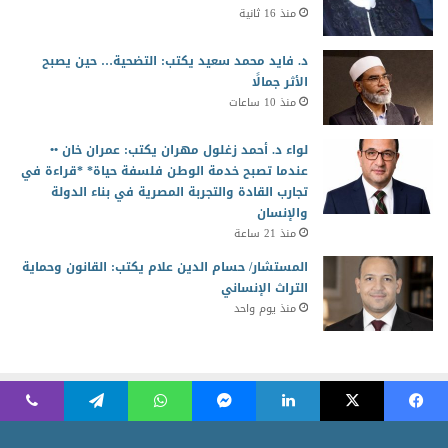
منذ 16 ثانية
د. فايد محمد سعيد يكتب: التضحية… حين يصبح
الأثر جمالًا
منذ 10 ساعات
لواء د. أحمد زغلول مهران يكتب: عمران خان ••
عندما تصبح خدمة الوطن فلسفة حياة* *قراءة في
تجارب القادة والتجربة المصرية في بناء الدولة
والإنسان
منذ 21 ساعة
المستشار/ حسام الدين علام يكتب: القانون وحماية
التراث الإنساني
منذ يوم واحد
2026 جميع الحقوق محفوظة للمجلس العربي للمسئولية المجتمعية