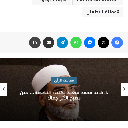
عمالة الأطفال
مقالات الرأى
لواء د. أ
محمد سعيد يكتب: التضحية… حين
•• عندما
يصبح الأثر جمالًا
*قراءة في