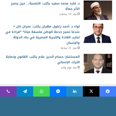
د. فايد محمد سعيد يكتب: التضحية… حين يصبح
الأثر جمالًا
منذ 10 ساعات
لواء د. أحمد زغلول مهران يكتب: عمران خان ••
عندما تصبح خدمة الوطن فلسفة حياة* *قراءة في
تجارب القادة والتجربة المصرية في بناء الدولة
والإنسان
منذ 21 ساعة
المستشار/ حسام الدين علام يكتب: القانون وحماية
التراث الإنساني
منذ يوم واحد
2026 جميع الحقوق محفوظة للمجلس العربي للمسئولية المجتمعية
Powered by AR Development Team
الرئيسية
منوعات
أخبار ومتابعات
الاقتصاد الأخضر
ثقافة وابداع