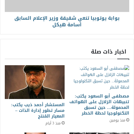
بوابة يوتوبيا تنعي شقيقة وزير الإعلام السابق
أسامة هيكل
اخبار ذات صلة
مصطفى أبو السعود يكتب:
تنبيهات الزلازل على الهواتف
المستشار أحمد ذيب يكتب:
المحمولة… حين تسبق
مسار تطور إدارة الذات –
التكنولوجيا لحظة الخطر
المعيار المُنتج
منذ يومين
منذ 3 أيام