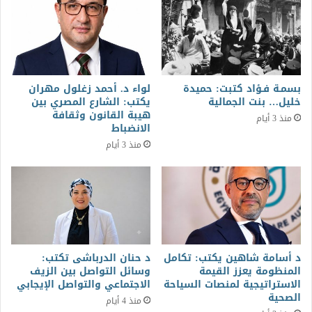
بسمـة فـؤاد كتبت: حميدة
لواء د. أحمد زغلول مهران
خليل… بنت الجمالية
يكتب: الشارع المصري بين
هيبة القانون وثقافة
منذ 3 أيام
الانضباط
منذ 3 أيام
د أسامة شاهين يكتب: تكامل
د حنان الدرباشى تكتب:
المنظومة يعزز القيمة
وسائل التواصل بين الزيف
الاستراتيجية لمنصات السياحة
الاجتماعي والتواصل الإيجابي
الصحية
منذ 4 أيام