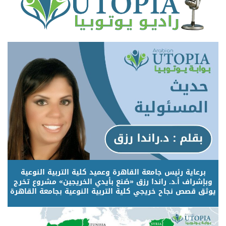
برعاية رئيس جامعة القاهرة وعميد كلية التربية النوعية
وبإشراف أ.د. راندا رزق «صُنع بأيدي الخريجين» مشروع تخرج
يوثق قصص نجاح خريجي كلية التربية النوعية بجامعة القاهرة