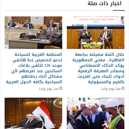
اخبار ذات صلة
خلال كلمة فضيلته بجامعة
المنظمة العربية للسياحة
القاهرة.. مفتي الجمهورية
تدعو لتخصيص خط هاتفي
يؤكد الذكاء الاصطناعي
موحد 126 لتلقى بلاغات
ومصادر المعرفة الرقمية
السائحين عند تعرضهم لأي
أدوات للبناء متى اقترنت
مشاكل أثناء رحلاتهم
بالقيم والمسؤولية
السياحية بكافه الدول العربية
منذ يوم واحد
منذ يوم واحد