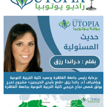
برعاية رئيس جامعة القاهرة وعميد كلية التربية النوعية
وبإشراف أ.د. راندا رزق «صُنع بأيدي الخريجين» مشروع تخرج
يوثق قصص نجاح خريجي كلية التربية النوعية بجامعة القاهرة