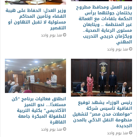
وزير العمل ومحافظ مطروح
وزير العدل: الحفاظ على هيبة
يختتمان جولتهما برأس
القضاء وتأمين المحاكم
الحكمة بلقاءات مع العمالة
مسئولية لا تقبل التهاون أو
غير المنتظمة .. ويتابعان
التقصير
مستوى الرعاية الصحية..
منذ يوم واحد
ويكرّمان خريجي التدريب
المهني
منذ يوم واحد
انطلاق فعاليات برنامج “كن
رئيس الوزراء يشهد توقيع
مستعدًا… نحو التميز
اتفاقية تأسيس شركة
الأكاديمي” بكلية التربية
“مواصلات مدن مصر” لتشغيل
للطفولة المبكرة جامعة
منظومة النقل الذكي بالمدن
القاهرة
الجديدة
منذ يوم واحد
منذ يوم واحد