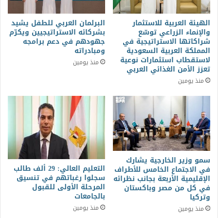
الهيئة العربية للاستثمار
البرلمان العربي للطفل يشيد
والإنماء الزراعي توسّع
بشركائه الاستراتيجيين ويكرّم
شراكاتها الاستراتيجية في
جهودهم في دعم برامجه
المملكة العربية السعودية
ومبادراته
لاستقطاب استثمارات نوعية
منذ يومين
تعزز الأمن الغذائي العربي
منذ يومين
سمو وزير الخارجية يشارك
التعليم العالي: 29 ألف طالب
في الاجتماع الخامس للأطراف
سجلوا رغباتهم في تنسيق
الإقليمية الأربعة بجانب نظرائه
المرحلة الأولى للقبول
في كل من مصر وباكستان
بالجامعات
وتركيا
منذ يومين
منذ يومين