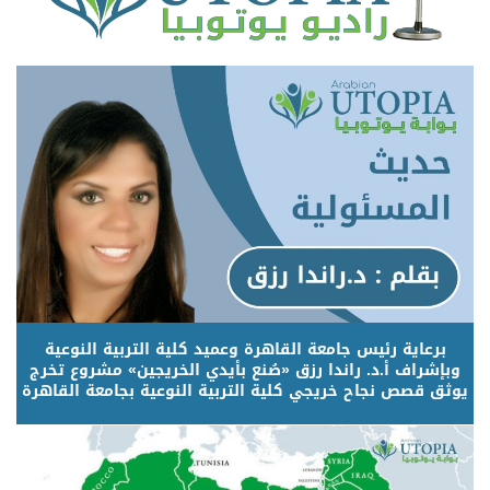
برعاية رئيس جامعة القاهرة وعميد كلية التربية النوعية
وبإشراف أ.د. راندا رزق «صُنع بأيدي الخريجين» مشروع تخرج
يوثق قصص نجاح خريجي كلية التربية النوعية بجامعة القاهرة