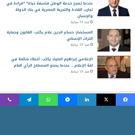
عندما تصبح خدمة الوطن فلسفة حياة* *قراءة في
تجارب القادة والتجربة المصرية في بناء الدولة
والإنسان
منذ 14 ساعة
المستشار/ حسام الدين علام يكتب: القانون وحماية
التراث الإنساني
منذ 19 ساعة
الإعلامي إبراهيم الصياد يكتب: أخطاء شائعة في
لغة الإعلام… عندما يصنع المصطلح الرأي العام
منذ 19 ساعة
2026 جميع الحقوق محفوظة للمجلس العربي للمسئولية المجتمعية
Powered by AR Development Team
الرئيسية
منوعات
أخبار ومتابعات
الاقتصاد الأخضر
ثقافة وابداع