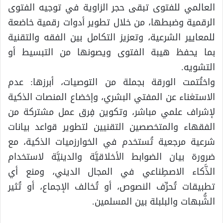
العالمي للفتوى تبقى حجر الزاوية في توجيه الفتوى
الرقمية وضبطها، من خلال تطوير أدوات رقمية خاضعة
للمعايير الشرعية، وتعزيز التكامل بين الفقه والتقنية
بما يحفظ هيبة الفتوى ويصونها من التبسيط أو
التشويه.
واختُتمت الورقة بجملة من التوصيات، أبرزها: عدم
الاستغناء عن المفتي البشري، وإخضاع المنصات الذكية
لإشراف علمي مباشر، وتكوين فِرق عمل مشتركة من
الفقهاء والمتخصصين التقنيين لتطوير قواعد بيانات
شرعية مرجعية تُستخدم في الخوارزميات الذكية، مع
ضرورة بيان الضوابط الأخلاقيَّة والدينيَّة لاستخدام
الذَّكاء الاصطِناعي في المجال الديني، ومنع أي
تطبيقات تُحرِّف النصوص، أو تُخالف الإجماع، أو تُثير
الشُّبهات والبلبلة بين المسلمين.