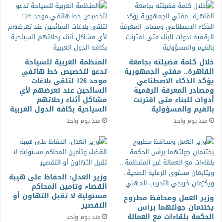
خلال كلمة فضيلته بجامعة
المنظمة العربية للسياحة
القاهرة.. مفتي الجمهورية
تدعو لتخصيص خط هاتفي
يؤكد الذكاء الاصطناعي
موحد 126 لتلقى بلاغات
ومصادر المعرفة الرقمية
السائحين عند تعرضهم لأي
أدوات للبناء متى اقترنت
مشاكل أثناء رحلاتهم
بالقيم والمسؤولية
السياحية بكافه الدول العربية
منذ يوم واحد
منذ يوم واحد
وزير العدل: الحفاظ على هيبة
القضاء وتأمين المحاكم
مسئولية لا تقبل التهاون أو
وزير العمل ومحافظ مطروح
التقصير
يختتمان جولتهما برأس
الحكمة بلقاءات مع العمالة
منذ يوم واحد