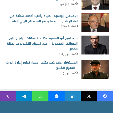
منذ 9 ثواني
الإعلامي إبراهيم الصياد يكتب: أخطاء شائعة في
لغة الإعلام… عندما يصنع المصطلح الرأي العام
منذ 6 دقائق
مصطفى أبو السعود يكتب: تنبيهات الزلازل على
الهواتف المحمولة… حين تسبق التكنولوجيا لحظة
الخطر
منذ يوم واحد
المستشار أحمد ذيب يكتب: مسار تطور إدارة الذات
– المعيار المُنتج
منذ يومين
2026 جميع الحقوق محفوظة للمجلس العربي للمسئولية المجتمعية
Powered by AR Development Team