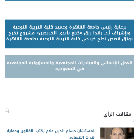
برعاية رئيس جامعة القاهرة وعميد كلية التربية النوعية
وبإشراف أ.د. راندا رزق «صُنع بأيدي الخريجين» مشروع تخرج
يوثق قصص نجاح خريجي كلية التربية النوعية بجامعة القاهرة
العمل الإنساني والمبادرات المجتمعية والمسؤولية المجتمعية
في السعودية
مقالات الرأي
المستشار/ حسام الدين علام يكتب: القانون وحماية
التراث الإنساني