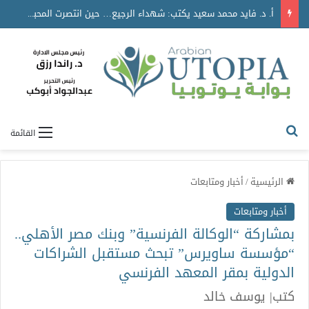
أ. د. فايد محمد سعيد يكتب: شهداء الرجيع… حين انتصرت المحبة على الموت
القائمة
الرئيسية
/
أخبار ومتابعات
أخبار ومتابعات
بمشاركة “الوكالة الفرنسية” وبنك مصر الأهلي..
“مؤسسة ساويرس” تبحث مستقبل الشراكات
الدولية بمقر المعهد الفرنسي
كتب| يوسف خالد