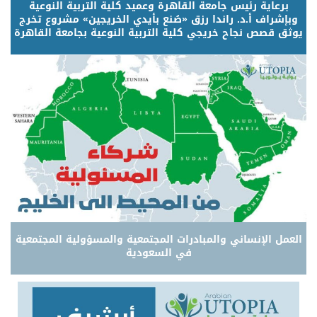
برعاية رئيس جامعة القاهرة وعميد كلية التربية النوعية
وبإشراف أ.د. راندا رزق «صُنع بأيدي الخريجين» مشروع تخرج
يوثق قصص نجاح خريجي كلية التربية النوعية بجامعة القاهرة
العمل الإنساني والمبادرات المجتمعية والمسؤولية المجتمعية
في السعودية