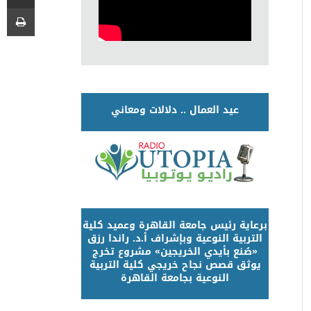
عيد العمال .. دلالات ومعاني
برعاية رئيس جامعة القاهرة وعميد كلية
التربية النوعية وبإشراف أ.د. راندا رزق
«صُنع بأيدي الخريجين» مشروع تخرج
يوثق قصص نجاح خريجي كلية التربية
النوعية بجامعة القاهرة