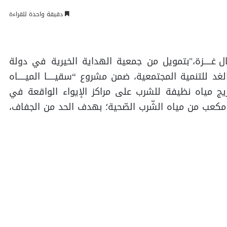
دقيقة واحدة للقراءة
بتمويل من جمعية الهداية الخيرية في دولة
لتنمية المجتمعية، ضمن مشروع “سقيـــــا الميـــــاه
ـــال غـــــزة،” ، بتوزيع (10) صهاريج مياه نظيفة للشرب على مراكز الإيواء الواقعة في
ة، حيث تمَّ توزيع ما يقارب 60 متر مكعب من مياه الشّرب الصّحية؛ بهدف الحد من الجفاف،