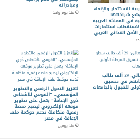
ومبادراته
بية للاستثمار والإنماء
منذ يوم واحد
سّع شراكاتها
ية في المملكة العربية
لاستقطاب استثمارات
 الأمن الغذائي العربي
حد
التعليم العالي: 29 ألف طالب
اتهم في تنسيق
أولى للقبول بالجامعات
لتعزيز التحول الرقمي والتطوير
المؤسسي.. “القومي للأشخاص
ذوي الإعاقة” يعمل على تطوير
موقعه الإلكتروني ليصبح منصة
رقمية متكاملة تدعم حوكمة ملف
الإعاقة في مصر
منذ يومين