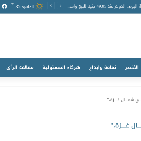
35
℃
أسعار العملات الأجنبية اليوم.. الدولار عند 49.85 جنيه للبيع واستقرار حركة الصرف
القاهرة
 الأخضر
ثقافة وابداع
شركاء المسئولية
مقالات الرأى
ـي شمـــــال غـــــزة،”
ال غـــــزة،”