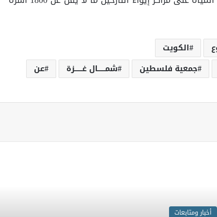
وجدير بالذكر أنه قد استفاد من خدمة توزيع المياه على مراكز إيواء النازحين ما لا يقل عن 1800 أسرة
ع
الكويت
جمعية فلسطين
شمـــــال غـــــزة
عن
اقرأ المزيد
أخبار ومتابعات