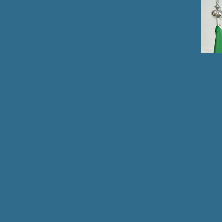
ه
 كل