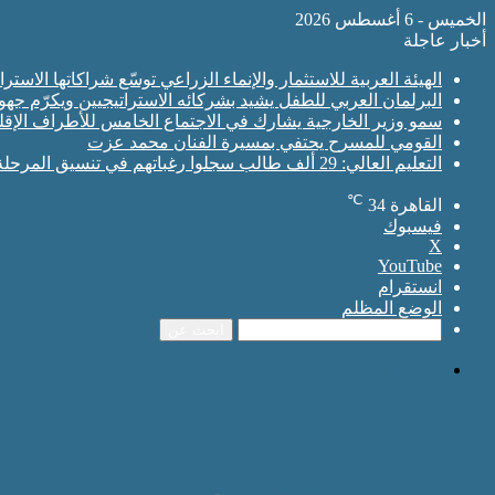
الخميس - 6 أغسطس 2026
أخبار عاجلة
الهيئة العربية للاستثمار والإنماء الزراعي توسّع شراكاتها الاس
البرلمان العربي للطفل يشيد بشركائه الاستراتيجيين ويكرّم جه
سمو وزير الخارجية يشارك في الاجتماع الخامس للأطراف الإقلي
القومي للمسرح يحتفي بمسيرة الفنان محمد عزت
التعليم العالي: 29 ألف طالب سجلوا رغباتهم في تنسيق المرحلة الأولى للقبول بالجامعات
℃
القاهرة
34
فيسبوك
‫X
‫YouTube
انستقرام
الوضع المظلم
ابحث عن
القائمة