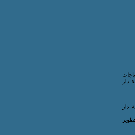
تياجات
 دار
معية دار
 وتطوير