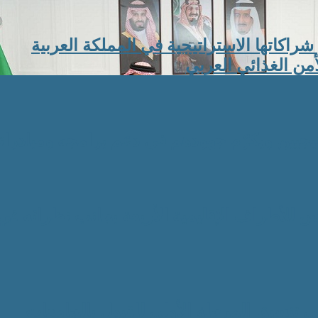
ع شراكاتها الاستراتيجية في المملكة العربية
من الغذائي العربي
تيجيين ويكرّم جهودهم في دعم برامجه ومبادرات
 للأطراف الإقليمية الأربعة بجانب نظرائه في