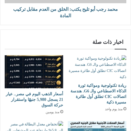
ز
ب
ي
و
محمد رجب أبو تليح يكتب: الخلق من العدم مقابل تركيب
ا
ت
المادة
د
ل
ة
ي
ا
ح
ل
ي
اخبار ذات صلة
د
ك
ع
ت
م
ب
ا
:
ل
ا
م
ل
و
خ
ريادة تكنولوجية ومواكبة ثورة
ج
ل
الذكاء الاصطناعي والـ G6. هندسة
أسعار الذهب اليوم في مصر.. عيار
ه
ق
اتصالات CIC تطلق أول طائرة
21 يسجل 5,980 جنيهًا واستقرار
إ
م
مسيرة ذكية
حركة السوق
ل
ن
منذ يوم واحد
منذ يومين
ي
ا
و
ل
ز
ع