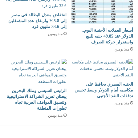
ا
د
ر
م
ة
م
انخفاض معدل البطالة في مصر
ا
ق
إلى 5.8% وارتفاع عدد المشتغلين
ل
إلى 33.6 مليون فرد
ا
أسعار العملات الأجنبية اليوم..
ث
ب
منذ يومين
الدولار عند 49.85 جنيه للبيع
ق
ل
واستقرار حركة الصرف
ا
ت
منذ يومين
ف
ر
ة
ك
ي
ب
ا
الجنيه المصري يحافظ على
ل
مكاسبه أمام الدولار وسط تحسن
الرئيس السيسي وملك البحرين
م
تدفقات النقد الأجنبي
يبحثان تعزيز الشراكة الاستراتيجية
ا
وتنسيق المواقف العربية تجاه
منذ يومين
د
تطورات المنطقة
ة
منذ يومين