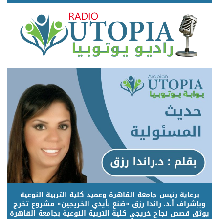
برعاية رئيس جامعة القاهرة وعميد كلية التربية النوعية
وبإشراف أ.د. راندا رزق «صُنع بأيدي الخريجين» مشروع تخرج
يوثق قصص نجاح خريجي كلية التربية النوعية بجامعة القاهرة