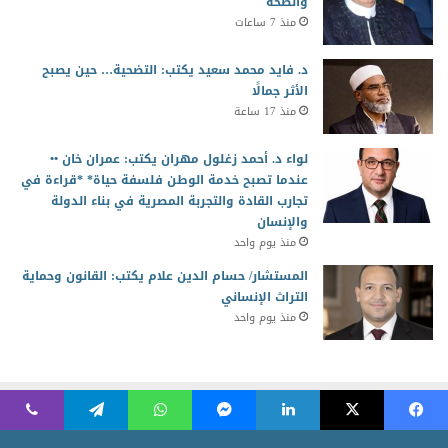
والصحة
منذ 7 ساعات
د. فايد محمد سعيد يكتب: التضحية… حين يصبح
الأثر جمالًا
منذ 17 ساعة
لواء د. أحمد زغلول مهران يكتب: عمران خان ••
عندما تصبح خدمة الوطن فلسفة حياة* *قراءة في
تجارب القادة والتجربة المصرية في بناء الدولة
والإنسان
منذ يوم واحد
المستشار/ حسام الدين علام يكتب: القانون وحماية
التراث الإنساني
منذ يوم واحد
2026 جميع الحقوق محفوظة للمجلس العربي للمسئولية المجتمعية