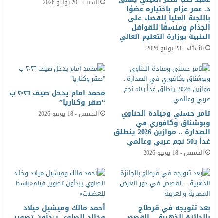
السبت - 20 يونيو 2026
د. عمر عزام باختياره عضوًا
باللجنة العليا للقضاء على
الجذام ومنسقًا للقوافل
الطبية بوزارة التعليم العالي
الثلاثاء - 23 يونيو 2026
محمد امام يدخل صيف ٢٠٢٦ ب
“صقر وكناريا”
تامر حسني وميادة الحناوي
الخميس - 18 يونيو 2026
وبوشناق وكافوري في
الصدارة .. موازين 2026 ينطلق
غداً بـ50 نجم عربي وعالمي
الخميس - 18 يونيو 2026
بعد تتويجه في قرطاج
أحمد مالك وميشيل ميلاد
بالجائزة الذهبية .. القصص
وخالد الصاوي يبدأون تصوير