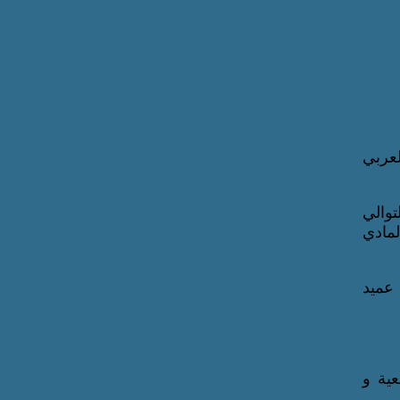
عربي
توالي
مادي
 عميد
ية و