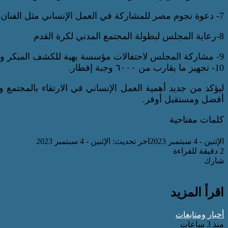
7- دعوة نجوم مصر للمشاركة في العمل الإنساني مثل الفنان بيومي فؤاد والكابتن أحمد حسن
8-رعاية المجلس لبطولة المجتمع المدني لكرة القدم
9- مشاركة المجلس لاحتفالات مؤسسة بهية للكشف المبكر وعلاج سرطان الثدي بعيد الأم
10- تجهيز ما يقارب من ٦٠٠٠ وجبة إفطار.
ليؤكد من جديد أهمية العمل الإنساني في الارتقاء بالمجتمع و
أفضل ومستقبل أوفر.
كلمات مفتاحية
التنمية
العطاء
العمل الخيري
المجلس العربي للمسئولية المجت
الإثنين - 4 سبتمبر 2023
اخر تحديث: الإثنين - 4 سبتمبر 2023
2 دقيقة للقراءة
شارك
فيسبوك
‫X
ماسنجر
ماسنجر
واتساب
تيلقرام
شارك بالبريد الالكتروني
اقرأ المزيد
أخبار ومتابعات
منذ 3 ساعات