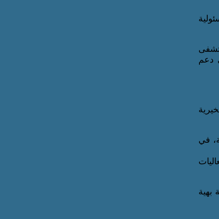
ولية
تشفى
 دعم
خيرية
، في
ليات
بهية