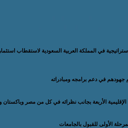
القومي للأشخاص ذوي الإعاقة” يعمل على تطوي
 تدعم حوكمة ملف الإعاقة في مصر
 الاستراتيجية في المملكة العربية السعودية لاستقطاب استثما
م جهودهم في دعم برامجه ومبادراته
إقليمية الأربعة بجانب نظرائه في كل من مصر وباكستان وت