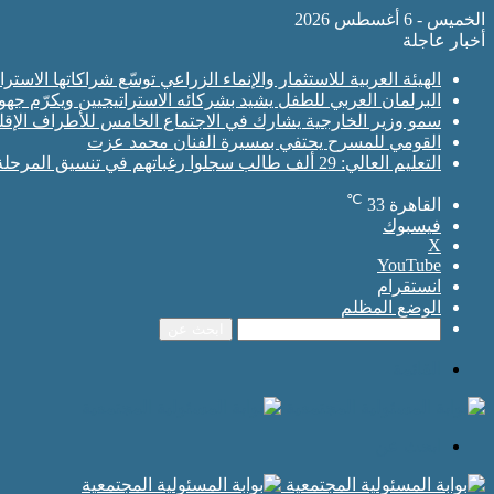
الخميس - 6 أغسطس 2026
أخبار عاجلة
الهيئة العربية للاستثمار والإنماء الزراعي توسّع شراكاتها الاس
البرلمان العربي للطفل يشيد بشركائه الاستراتيجيين ويكرّم جه
سمو وزير الخارجية يشارك في الاجتماع الخامس للأطراف الإقلي
القومي للمسرح يحتفي بمسيرة الفنان محمد عزت
التعليم العالي: 29 ألف طالب سجلوا رغباتهم في تنسيق المرحلة الأولى للقبول بالجامعات
℃
القاهرة
33
فيسبوك
‫X
‫YouTube
انستقرام
الوضع المظلم
ابحث عن
القائمة
ابحث عن