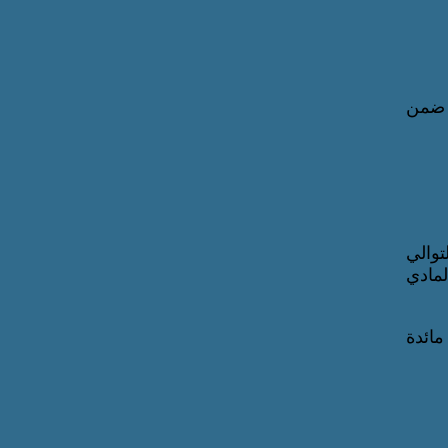
ر ضمن
توالي
مادي
ائدة