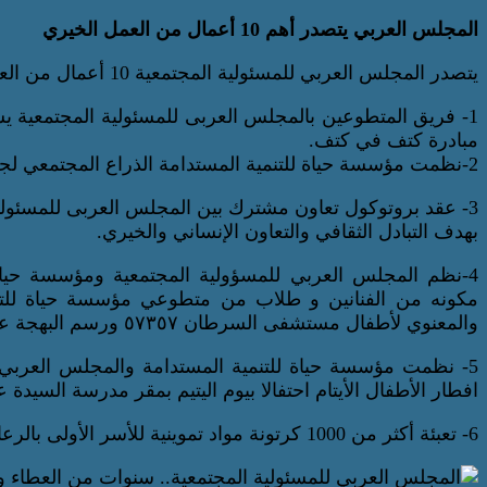
المجلس العربي يتصدر أهم 10 أعمال من العمل الخيري
يتصدر المجلس العربي للمسئولية المجتمعية 10 أعمال من العمل الإنساني وهي كما يلي:
1- فريق المتطوعين بالمجلس العربى للمسئولية المجتمعية 
مبادرة كتف في كتف.
2-نظمت مؤسسة حياة للتنمية المستدامة الذراع المجتمعي لجامعة المستقبل فعالية لتجهيز ملابس للأيتام
3- عقد بروتوكول تعاون مشترك بين المجلس العربى للمسئولية المجتمعية والتنمية المستدامة ومؤسسة «مصر الخير»
بهدف التبادل الثقافي والتعاون الإنساني والخيري.
4-نظم المجلس العربي للمسؤولية المجتمعية ومؤسسة حياه ل
مكونه من الفنانين و طلاب من متطوعي مؤسسة حياة للتنم
والمعنوي لأطفال مستشفى السرطان ٥٧٣٥٧ ورسم البهجة على وجوههم.
5- نظمت مؤسسة حياة للتنمية المستدامة والمجلس العربي
افطار الأطفال الأيتام احتفالا بيوم اليتيم بمقر مدرسة السيدة عائشة الاب
6- تعبئة أكثر من 1000 كرتونة مواد تموينية للأسر الأولى بالرعاية