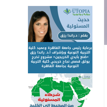
برعاية رئيس جامعة القاهرة وعميد كلية
التربية النوعية وبإشراف أ.د. راندا رزق
«صُنع بأيدي الخريجين» مشروع تخرج
يوثق قصص نجاح خريجي كلية التربية
النوعية بجامعة القاهرة