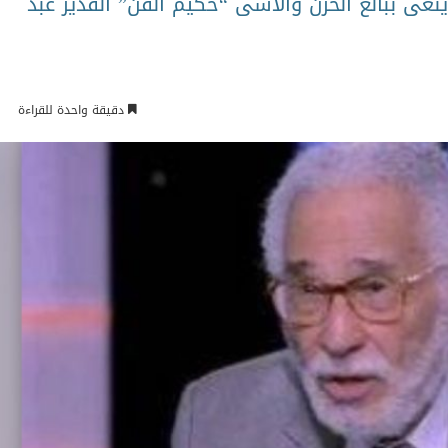
عى ببالغ الحزن والأسى “حكيم الفن” القدير عبد
دقيقة واحدة للقراءة