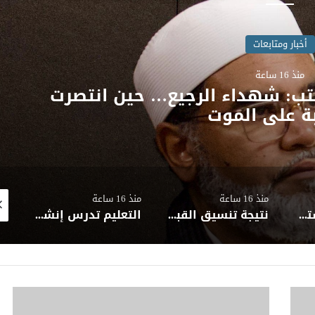
أخبار ومتابعات
منذ 16 ساعة
 سوهاج الجامعية ينجح في إنقاذ حياة
 اختراق إبرة لجدار القلب
منذ 16 ساعة
منذ 16 ساعة
منذ 
نتيجة تنسيق القبول لرياض الأطفال والصف الأول الابتدائي الأزهري| متاحة الآن
التعليم تدرس إنشاء وقف خيري لتمويل وتطوير التعليم قبل الجامعي بالتعاون مع الأوقاف والتضامن
الشباب في قلب التحديث: نحو استراتيجية وطنية شاملة للتنمية الشبابية في مصر