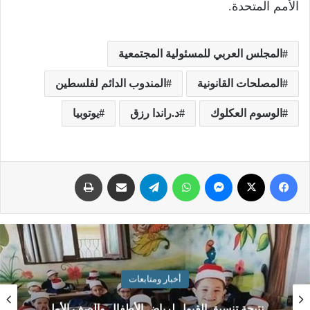
الأمم المتحدة.
المجلس العربي للمسئولية المجتمعية
المصلحات القانونية
المندوب الدائم لفلسطين
الوسوم العكلوك
د.راندا رزق
يوتوبيا
أخبار ومتابعات
الصف الأول
التعليم تدرس إنشاء وقف خيري لتمو