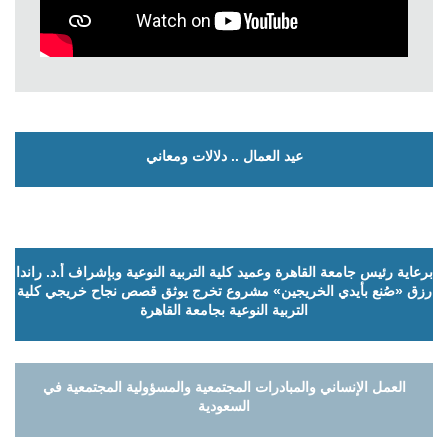
عيد العمال .. دلالات ومعاني
برعاية رئيس جامعة القاهرة وعميد كلية التربية النوعية وبإشراف أ.د. راندا
رزق «صُنع بأيدي الخريجين» مشروع تخرج يوثق قصص نجاح خريجي كلية
التربية النوعية بجامعة القاهرة
العمل الإنساني والمبادرات المجتمعية والمسؤولية المجتمعية في
السعودية