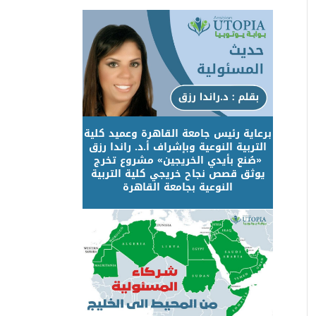
برعاية رئيس جامعة القاهرة وعميد كلية
التربية النوعية وبإشراف أ.د. راندا رزق
«صُنع بأيدي الخريجين» مشروع تخرج
يوثق قصص نجاح خريجي كلية التربية
النوعية بجامعة القاهرة