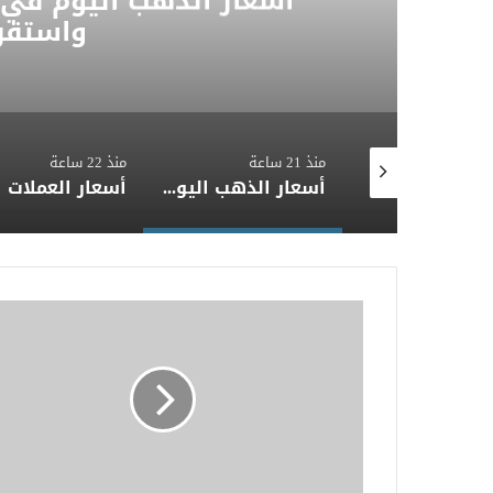
واستقر
منذ 21 ساعة
منذ 22 ساعة
ريادة تكنولوجية ومواكبة ثورة الذكاء الاصطناعي والـ G6. هندسة اتصالات CIC تطلق أول طائرة مسيرة ذكية
أسعار الذهب اليوم في مصر.. عيار 21 يسجل 5,980 جنيهًا واستقرار حركة السوق