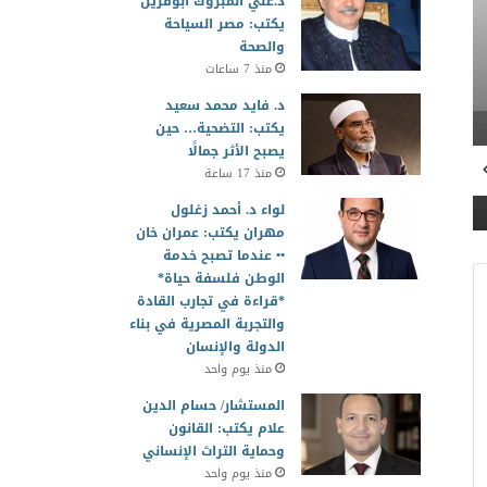
د.علي المبروك أبوقرين
واستقرار حرك
يكتب: مصر السياحة
والصحة
منذ 7 ساعات
د. فايد محمد سعيد
يكتب: التضحية… حين
يصبح الأثر جمالًا
ة
منذ 21 ساعة
منذ 22 ساعة
منذ 17 ساعة
ريادة تكنولوجية ومواكبة ثورة الذكاء الاصطناعي والـ G6. هندسة اتصالات CIC تطلق أول طائرة مسيرة ذكية
أسعار الذهب اليوم في مصر.. عيار 21 يسجل 5,980 جنيهًا واستقرار حركة السوق
لواء د. أحمد زغلول
مهران يكتب: عمران خان
•• عندما تصبح خدمة
الوطن فلسفة حياة*
*قراءة في تجارب القادة
والتجربة المصرية في بناء
الدولة والإنسان
منذ يوم واحد
المستشار/ حسام الدين
علام يكتب: القانون
وحماية التراث الإنساني
منذ يوم واحد