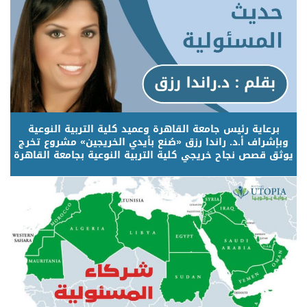
برعاية رئيس جامعة القاهرة وعميد كلية التربية النوعية
وبإشراف أ.د. راندا رزق «صُنع بأيدي الخريجين» مشروع تخرج
يوثق قصص نجاح خريجي كلية التربية النوعية بجامعة القاهرة