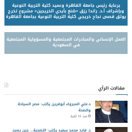
برعاية رئيس جامعة القاهرة وعميد كلية التربية النوعية
وبإشراف أ.د. راندا رزق «صُنع بأيدي الخريجين» مشروع تخرج
يوثق قصص نجاح خريجي كلية التربية النوعية بجامعة القاهرة
العمل الإنساني والمبادرات المجتمعية والمسؤولية المجتمعية
في السعودية
مقالات الرأي
د.علي المبروك أبوقرين يكتب: مصر السياحة
والصحة
منذ 16 ثانية
د. فايد محمد سعيد يكتب: التضحية… حين يصبح