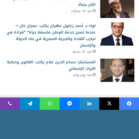
الأثر جمالًا
منذ 10 ساعات
لواء د. أحمد زغلول مهران يكتب: عمران خان ••
عندما تصبح خدمة الوطن فلسفة حياة* *قراءة في
تجارب القادة والتجربة المصرية في بناء الدولة
والإنسان
منذ 21 ساعة
المستشار/ حسام الدين علام يكتب: القانون وحماية
التراث الإنساني
منذ يوم واحد
2026 جميع الحقوق محفوظة للمجلس العربي للمسئولية المجتمعية
Powered by AR Development Team
الرئيسية
منوعات
أخبار ومتابعات
الاقتصاد الأخضر
ثقافة وابداع